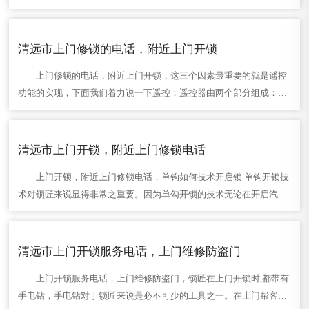
车钥匙也没有自带定位功用，除非一些高端车型会在轿车钥匙上花点
心思。那我们可不……
清远市上门修锁的电话，附近上门开锁
上门修锁的电话，附近上门开锁，这三个因素最重要的就是遥控
功能的实现，下面我们着力说一下遥控：遥控器由两个部分组成：发
射体(遥控器)和接收控制体(主控盒)。一般的改装是从发射体，也就是
遥控器着手，要……
清远市上门开锁，附近上门修锁电话
上门开锁，附近上门修锁电话，单钩如何技术开启锁 单钩开锁技
术对锁匠来说显得非常之重要。因为单勾开锁的技术无论在开启汽车
弹片锁和民用弹珠锁时都得用到它。许多民用弹珠锁和汽车弹片锁由
于钥匙丢了需要配……
清远市上门开锁服务电话，上门维修防盗门
上门开锁服务电话，上门维修防盗门，锁匠在上门开锁时,都带有
手电钻，手电钻对于锁匠来说是必不可少的工具之一。在上门帮客户