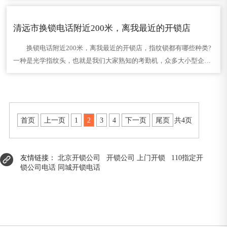
广大客户提供24小……
清远市换锁电话附近200米，离我最近的开锁店
换锁电话附近200米，离我最近的开锁店，指纹锁都有哪些种类?
一种是光学指纹头，也就是我们大家熟知的考勤机，众多大小型企业
公司员工上班都要考勤，所以这类指纹头就广泛的应用着。这种指纹
头价格便宜，指纹……
首页
上一页
1
2
3
4
下一页
尾页
共4页
友情链接：
北京开锁公司
开锁公司
上门开锁
110指定开
锁公司电话
同城开锁电话