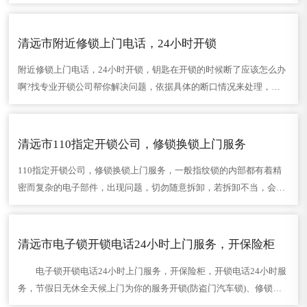
安装和换装锁时，都需要用得着它。有人把手电钻称之为“万能开锁
器”。在碰上客户的……
清远市附近修锁上门电话，24小时开锁
附近修锁上门电话，24小时开锁，钥匙在开锁的时候断了应该怎么办
啊?找专业开锁公司帮你解决问题，依据具体的断口情况来处理，如
果断口处产生凸起的尖角，可以用锉刀锉去，只要能够不伤及轮也是
齿型的地方都没有……
清远市110指定开锁公司，修锁换锁上门服务
110指定开锁公司，修锁换锁上门服务，一般指纹锁的内部都有着精
密而复杂的电子部件，出现问题，切勿随意拆卸，若拆卸不当，会造
成性能异常，甚至发生危害，指纹锁一般由电子识别与控制、机械联
动系统两部分组成……
清远市电子锁开锁电话24小时上门服务，开保险柜
电子锁开锁电话24小时上门服务，开保险柜，开锁电话24小时服
务，节假日无休全天候上门为你的服务开锁(防盗门汽车锁)、修锁、
换锁，防盗升级、安装防盗锁芯、智能指纹锁、密码锁、猫眼等。为