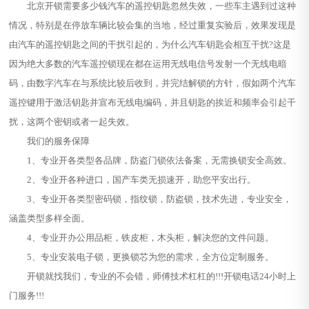
北京开锁需要多少钱汽车的遥控钥匙忽然失效，一些车主遇到过这种
情况，特别是在停放车辆比较会集的当地，经过重复实验后，效果发现是
由汽车的遥控钥匙之间的干扰引起的，为什么汽车钥匙会相互干扰?这是
因为绝大多数的汽车遥控锁现在都在运用无线电信号发射一个无线电暗
码，由数字汽车在与系统比较后收到，并完结解锁的方针，假如两个汽车
遥控键用于激活钥匙并宣布无线电编码，并且钥匙的挨近和频率会引起干
扰，这两个密钥或者一起失效。
我们的服务保障
1、专业开各类型各品牌，防盗门锁依法备案，无需换锁安全高效。
2、专业开各种进口，国产车类无损速开，助您平安出行。
3、专业开各类型密码锁，指纹锁，防盗锁，技术先进，专业安全，
涵盖类型多样全面。
4、专业开办公用品柜，铁皮柜，木头柜，解决您的文件问题。
5、专业安装电子锁，更换锁芯为您的需求，全方位定制服务。
开锁就找我们，专业的不会错，师傅技术杠杠的!!!开锁电话24小时上
门服务!!!