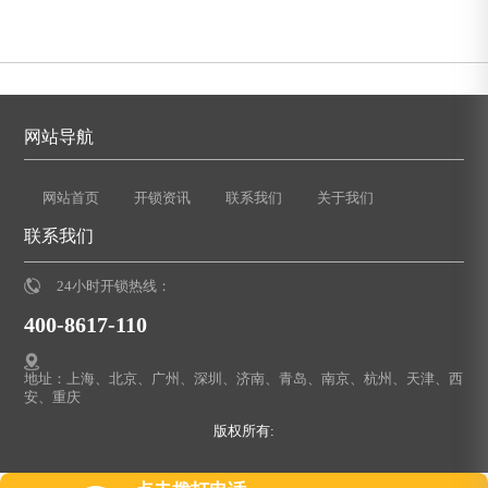
网站导航
网站首页
开锁资讯
联系我们
关于我们
联系我们
24小时开锁热线：
400-8617-110
地址：上海、北京、广州、深圳、济南、青岛、南京、杭州、天津、西
安、重庆
版权所有: