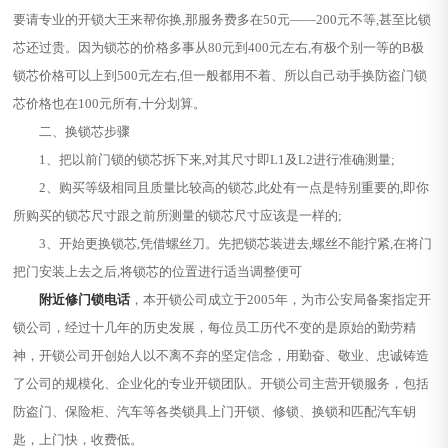
要请专业的开锁大王来帮你换,那服务费多在50元——200元不等,甚至比锁
芯还过贵。因为锁芯的价格多事从80元到400元左右,有极个别一等的B极
锁芯价格可以上到500元左右,但一般都用不着、所以自己动手换防盗门锁
芯价格也在100元所有,十分划算。
二、换锁芯步骤
1、把以前门锁的锁芯拆下来,对其尺寸即L1及L2进行准确测量;
2、购买等级相同且质量比较高的锁芯,此处有一点是特别重要的,即你
所购买的锁芯尺寸跟之前所测量的锁芯尺寸应该是一样的;
3、开始更换锁芯,凭借螺丝刀。先把锁芯装进去,螺丝不能拧紧,在将门
把门安装上去之后,将锁芯的位置进行适当调整便可
附近修门锁电话
，本开锁公司成立于2005年，为市公安局备案指定开
锁公司，经过十几年的历史发展，每位员工历代不变的是原始的勤劳精
神，开锁公司开创始人以不离不弃的坚定信念，用勤奋、敬业、忠诚铸造
了公司的规模化、企业化的专业开锁团队。开锁公司主营开锁服务，包括
防盗门、保险柜、汽车等各类锁具上门开锁、修锁、换锁和匹配汽车钥
匙，上门快，收费低。